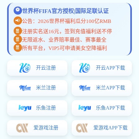
设备信息：操作系统、浏览器、分辨率、唯一标识等
行为记录：包括访问路径、停留时间、偏好设置等
位置信息：在获得授权后采集
三、信息使用目的
收集到的信息将用于：
为您提供定制化内容与互动体验
保障账号和数据安全
进行数据分析与服务优化
在授权基础上提供通知推送服务
四、第三方共享与信息披露
我们承诺不会随意出售用户信息，仅在以下情况下共享：
经您明确授权的合作服务
与第三方技术支持商（如推送、云服务）合作时