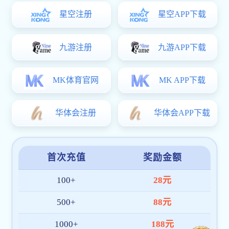
法律法规要求或监管部门依法调取
五、信息保护措施
平台采用多重防护机制确保xk体育-xk体育(中国)官方网站服务中
您的数据安全，包括但不限于：
HTTPS 加密传输
权限分级与访问控制
系统审计与异常行为识别
六、用户权利
您拥有以下数据权利：
访问、更正、删除个人信息
申请注销账户或停止使用服务
关闭授权功能如位置服务或通知