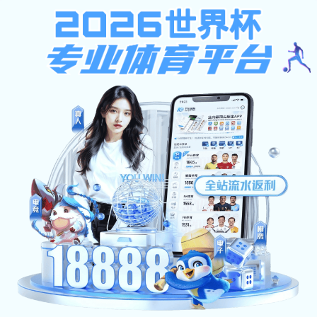
注册入口
隐私政策
一、引言
xk体育登录入口平台为用户提供便捷、实时的体育赛事内容，在
保障服务体验的同时，我们高度重视个人隐私保护。
二、信息收集范围
我们可能收集以下信息：
注册信息：如手机号、昵称、头像等基础资料